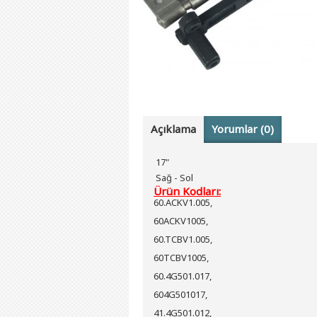
Açıklama
Yorumlar (0)
17"
Sağ - Sol
Ürün Kodları:
60.ACKV1.005,
60ACKV1005,
60.TCBV1.005,
60TCBV1005,
60.4G501.017,
604G501017,
41.4G501.012,