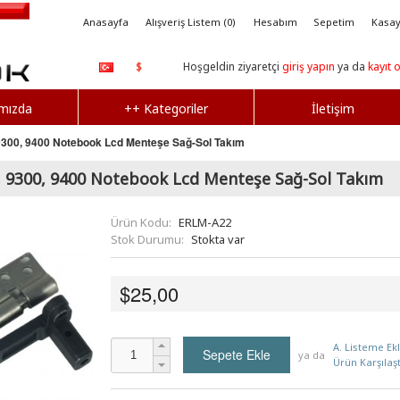
Anasayfa
Alışveriş Listem (0)
Hesabım
Sepetim
Kasay
Hoşgeldin ziyaretçi
giriş yapın
ya da
kayıt 
$
mızda
++ Kategoriler
İletişim
9300, 9400 Notebook Lcd Menteşe Sağ-Sol Takım
, 9300, 9400 Notebook Lcd Menteşe Sağ-Sol Takım
Ürün Kodu:
ERLM-A22
Stok Durumu:
Stokta var
$25,00
A. Listeme Ek
ya da
Ürün Karşılaşt