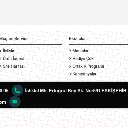
Müşteri Servisi
Ekstralar
İletişim
Markalar
Ürün İadesi
Hediye Çeki
Site Haritası
Ortaklık Programı
Kampanyalar
60 05
İstiklal Mh. Ertuğrul Bey Sk. No:5/D ESKİŞEHİR
com
NTS Notebook Servisi - Notebook Tamir, Bakım, Onarım, Yedek Parça Servis
eskişehir notebook servisi, notebook servisi, notebook eskişehir,