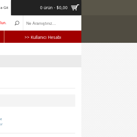
0 ürün - $0,00
a Git
olun
.
>> Kullanıcı Hesabı
le
ır