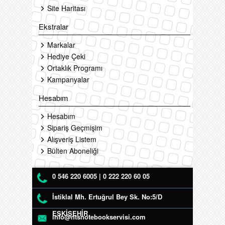
Site Haritası
Ekstralar
Markalar
Hediye Çeki
Ortaklık Programı
Kampanyalar
Hesabım
Hesabım
Sipariş Geçmişim
Alışveriş Listem
Bülten Aboneliği
0 546 220 6005 | 0 222 220 60 05
İstiklal Mh. Ertuğrul Bey Sk. No:5/D
ESKİŞEHİR
info@ntsnotebookservisi.com