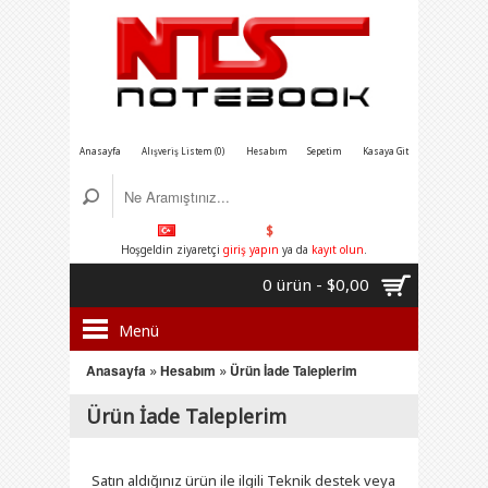
Anasayfa
Alışveriş Listem (0)
Hesabım
Sepetim
Kasaya Git
$
Hoşgeldin ziyaretçi
giriş yapın
ya da
kayıt olun
.
0 ürün - $0,00
Menü
Anasayfa
»
Hesabım
»
Ürün İade Taleplerim
Ürün İade Taleplerim
Satın aldığınız ürün ile ilgili Teknik destek veya