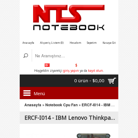
Anasayfa
Alışveriş Listem (0)
Hesabım
Sepetim
Kasaya Git
$
Hoşgeldin ziyaretçi
giriş yapın
ya da
kayıt olun
.
0 ürün - $0,00
Menü
Anasayfa
»
Notebook Cpu Fan
»
ERCF-I014 - IBM Lenovo Thinkpad T410 Serisi Notebook Cpu Soğutucu Fan
ERCF-I014 - IBM Lenovo Thinkpad T410 Serisi Notebook Cpu Soğutucu Fan