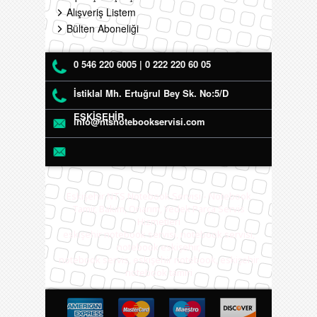
Alışveriş Listem
Bülten Aboneliği
0 546 220 6005 | 0 222 220 60 05
İstiklal Mh. Ertuğrul Bey Sk. No:5/D
ESKİŞEHİR
info@ntsnotebookservisi.com
Eskişehir NTS Notebook Servisi - Notebook
Tamir, Bakım, Onarım, Yedek Parça Servis
Hizmetleri
eskişehir notebook servisi, notebook servisi,
notebook eskişehir,
notebook servis, eskişehir notebook, eskişehir
notebook tamiri