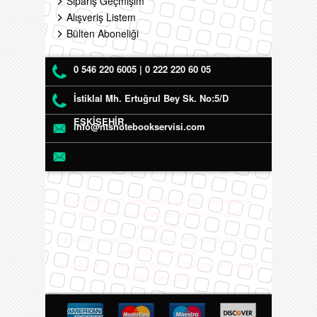
Sipariş Geçmişim
Alışveriş Listem
Bülten Aboneliği
0 546 220 6005 | 0 222 220 60 05
İstiklal Mh. Ertuğrul Bey Sk. No:5/D
ESKİŞEHİR
info@ntsnotebookservisi.com
Eskişehir NTS Notebook Servisi - Notebook
Tamir, Bakım, Onarım, Yedek Parça Servis
Hizmetleri
eskişehir notebook servisi, notebook servisi,
notebook eskişehir,
notebook servis, eskişehir notebook, eskişehir
notebook tamiri