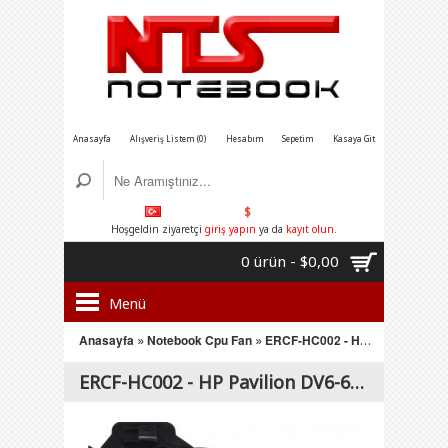
Anasayfa
Alışveriş Listem (0)
Hesabım
Sepetim
Kasaya Git
$
Hoşgeldin ziyaretçi
giriş yapın
ya da
kayıt olun
.
0 ürün - $0,00
Menü
Anasayfa
»
Notebook Cpu Fan
»
ERCF-HC002 - HP Pavilion DV6-6000,DV6-6100, DV7-6000 Serisi Notebook Cpu Fan
ERCF-HC002 - HP Pavilion DV6-6000,DV6-6100, DV7-6000 Serisi Notebook Cpu Fan