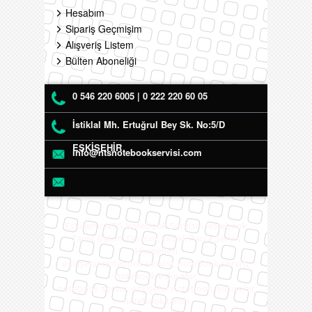
Hesabım
Sipariş Geçmişim
Alışveriş Listem
Bülten Aboneliği
0 546 220 6005 | 0 222 220 60 05
İstiklal Mh. Ertuğrul Bey Sk. No:5/D
ESKİŞEHİR
info@ntsnotebookservisi.com
Eskişehir NTS Notebook Servisi - Notebook
Tamir, Bakım, Onarım, Yedek Parça Servis
Hizmetleri
eskişehir notebook servisi, notebook servisi,
notebook eskişehir,
notebook servis, eskişehir notebook, eskişehir
notebook tamiri