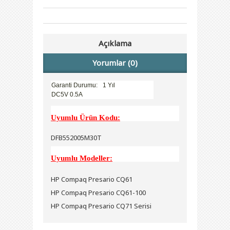
Açıklama
Yorumlar (0)
Garanti Durumu:
1 Yıl
DC5V 0.5A
Uyumlu Ürün Kodu:
DFB552005M30T
Uyumlu Modeller:
HP Compaq Presario CQ61
HP Compaq Presario CQ61-100
HP Compaq Presario CQ71 Serisi