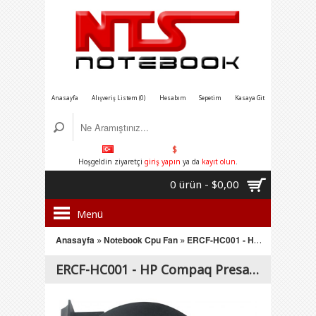
Anasayfa
Alışveriş Listem (0)
Hesabım
Sepetim
Kasaya Git
$
Hoşgeldin ziyaretçi
giriş yapın
ya da
kayıt olun
.
0 ürün - $0,00
Menü
Anasayfa
»
Notebook Cpu Fan
»
ERCF-HC001 - HP Compaq Presario CQ61, CQ61-100 ,CQ71 Serisi Notebook Cpu Fanı
ERCF-HC001 - HP Compaq Presario CQ61, CQ61-100 ,CQ71 Serisi Notebook Cpu Fanı