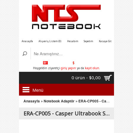
Anasayfa
Alışveriş Listem (0)
Hesabım
Sepetim
Kasaya Git
$
Hoşgeldin ziyaretçi
giriş yapın
ya da
kayıt olun
.
0 ürün - $0,00
Menü
Anasayfa
»
Notebook Adaptör
»
ERA-CP005 - Casper Ultrabook Serisi 19V 3.42A 1.7mm -4.0 mm
ERA-CP005 - Casper Ultrabook Serisi 19V 3.42A 1.7mm -4.0 mm