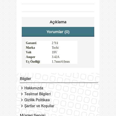
Açıklama
Yorumlar (0)
Garanti
2 Yıl
Marka
Tochi
Volt
19V
Amper
3.42A
Uç Özelliği
1.7mm/4.0mm
Bilgiler
Hakkımızda
Teslimat Bilgileri
Gizlilik Politikası
Şartlar ve Koşullar
Müşteri Servisi