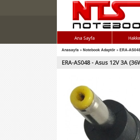
Ana Sayfa
Hakkı
Anasayfa
»
Notebook Adaptör
»
ERA-AS048 
ERA-AS048 - Asus 12V 3A (