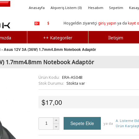
Anasayfa
Alışveriş Listem (0)
Hesabım
Sepetim
Kasay
Hoşgeldin ziyaretçi
giriş yapın
ya da
kayıt 
$
mızda
++ Kategoriler
İletişim
- Asus 12V 3A (36W) 1.7mm4.8mm Notebook Adaptör
36W) 1.7mm4.8mm Notebook Adaptör
Ürün Kodu:
ERA-AS048
Stok Durumu:
Stokta var
$17,00
A. Listeme Ek
ya da
Ürün Karşılaşt