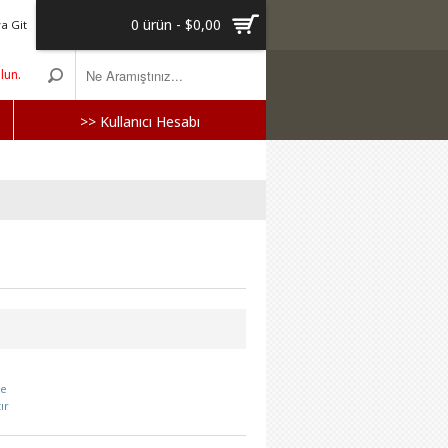
0 ürün - $0,00
a Git
olun
.
>> Kullanıcı Hesabı
le
ır