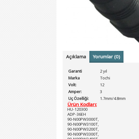
Açıklama
Yorumlar (0)
Garanti
2 yıl
Marka
Tochi
Volt:
12
Amper:
3
Uç Özelliği:
1.7mm/4.8mm
Ürün Kodları:
HU-120300
ADP-36EH
90-N00PW3000T,
90-N00PW3100T,
90-N00PW3200T,
90-N00PW3300T,