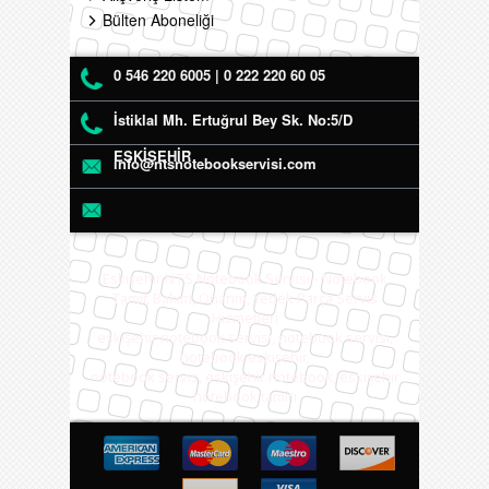
Bülten Aboneliği
0 546 220 6005 | 0 222 220 60 05
İstiklal Mh. Ertuğrul Bey Sk. No:5/D
ESKİŞEHİR
info@ntsnotebookservisi.com
Eskişehir NTS Notebook Servisi - Notebook
Tamir, Bakım, Onarım, Yedek Parça Servis
Hizmetleri
eskişehir notebook servisi, notebook servisi,
notebook eskişehir,
notebook servis, eskişehir notebook, eskişehir
notebook tamiri