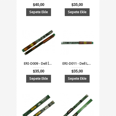
$40,00
$35,00
ERI-D009 - Dell İnspiron 2650, 4150 Serisi Lcd İnverter Board 14.1"
ERI-D011 - Dell Latitude C600,C610,C640, Inspiron 4000, 4100, 4150, 8000 Serisi Lcd İnverter Board 14.1"
$35,00
$35,00