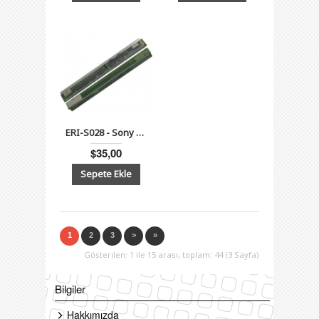
ERI-S028 - Sony PCG-FX, PCG-GRT, PCG-GRV505, GRX, GRZ Serisi
$35,00
1
2
3
>
»
Gösterilen: 1 ile 15 arası, toplam: 44 (3 Sayfa)
Bilgiler
Hakkımızda