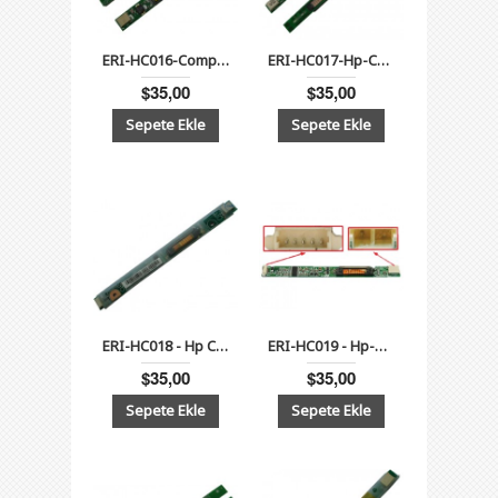
ERI-HC016-Compaq Nc4000, Nc4010, Evo N400c, N410c Lcd Inverter Board
ERI-HC017-Hp-Compaq Business Notebook nc6000, nc6100, nc6110, nc6120, nx5000, nx6000, nx6100, nx6110, nx6120 serisi, Compaq Presario V1000 serisi Lcd İnverter Board
$35,00
$35,00
ERI-HC018 - Hp Compaq nx7000, nx9105, Presario x1000, x1100, C500, C300, Pavilion dv5000, zt3000, Acer Aspire 530, 1672, 2000 Serisi Lcd İnverter Board
ERI-HC019 - Hp-Compaq nx9000, Presario 2100, 2200, 2500, Evo n1050v, Toshiba Satellite L10, L20, Tecra L2, Acer Travelmate 660, 800, Aspire 1350 Serisi Lcd İnverter Board
$35,00
$35,00