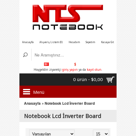
Anasayfa
Alışveriş Listem (0)
Hesabım
Sepetim
Kasaya Git
$
Hoşgeldin ziyaretçi
giriş yapın
ya da
kayıt olun
.
0 ürün - $0,00
Menü
Anasayfa
»
Notebook Lcd İnverter Board
Notebook Lcd İnverter Board