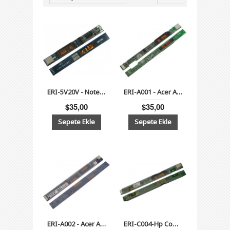
ERI-5V20V - Notebook Universal İnverter Board 5V-20V
ERI-A001 - Acer Aspire 5610 Notebook İnverter Board
$35,00
$35,00
ERI-A002 - Acer Aspire 6530, 6930, 8920, 8930, Serisi Notebook İnverter
ERI-C004-Hp Compaq 6910P, NC6400, NW9440, NX9420 Serisi Lcd İnverter Board 17"