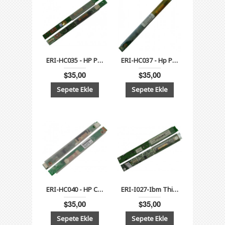
ERI-HC035 - HP Pavilion DV2000, Presario V3000, Acer Aspire 3020, 3610, 3620, 5020, TravelMate 2420, 4400 Serisi Lcd İnverter Board 14.1"WS
ERI-HC037 - Hp Pavilion dv6000, dv9000, V6000 Compaq Presario F500, HP Pavilion zd8000 İnverter Board
$35,00
$35,00
ERI-HC040 - HP Compaq NC2400 Notebook İnverter Board
ERI-I027-Ibm ThinkPad X31, X32 Lcd Inverter Board
$35,00
$35,00