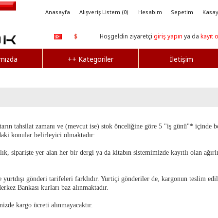
Anasayfa
Alışveriş Listem (0)
Hesabım
Sepetim
Kasay
Hoşgeldin ziyaretçi
giriş yapın
ya da
kayıt 
$
mızda
++ Kategoriler
İletişim
utarın tahsilat zamanı ve (mevcut ise) stok önceliğine göre 5 "iş günü"* içinde bel
aki konular belirleyici olmaktadır:
k, siparişte yer alan her bir dergi ya da kitabın sistemimizde kayıtlı olan ağırlı
 yurtdışı gönderi tarifeleri farklıdır. Yurtiçi gönderiler de, kargonun teslim edi
rkez Bankası kurları baz alınmaktadır.
inizde kargo ücreti alınmayacaktır.