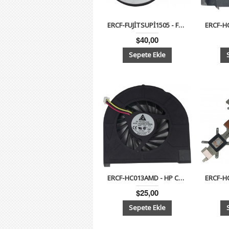
ERCF-FUJİTSUPİ1505 - Fujitsu Siemens Amilo Pi 1505 Cpu Fan
$40,00
ERCF-HC013AMD - HP Compaq CQ50, CQ60 Serisi Notebook Cpu Fan (AMD)
$25,00