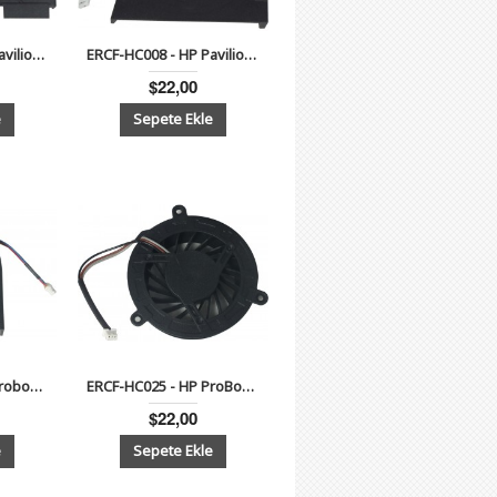
ERCF-HC003 - HP Pavilion DV5, DV5T, DV5T-1000 Serisi Notebook Cpu Fanı
ERCF-HC008 - HP Pavilion dv6000, dv9000, Presario F500, F700, V6000 Serisi Notebook Cpu Fan (İNTEL)
$22,00
ERCF-HC024 - HP Probook 4520s ,4525s, 4720S Serisi Notebook Cpu Fan
ERCF-HC025 - HP ProBook 4410S,4415S,4510S,4515S,4710S Serisi Notebook Cpu Fan
$22,00