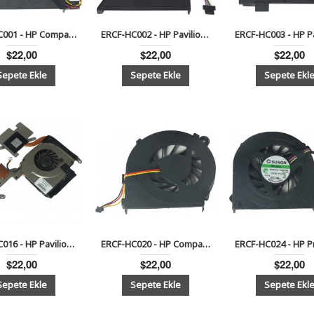
ERCF-HC001 - HP Compaq Presario CQ61, CQ61-100 ,CQ71 Serisi Notebook Cpu Fanı
ERCF-HC002 - HP Pavilion DV6-6000,DV6-6100, DV7-6000 Serisi Notebook Cpu Fan
$22,00
$22,00
$22,00
ERCF-HC016 - HP Pavilion dv6000, dv6100, dv6200, dv6500 Serisi Notebook Cpu Soğutuculu Fan (AMD)
ERCF-HC020 - HP Compaq CQ42, G4 ,G42 ,G62 Serisi Notebook Cpu Fan
$22,00
$22,00
$22,00