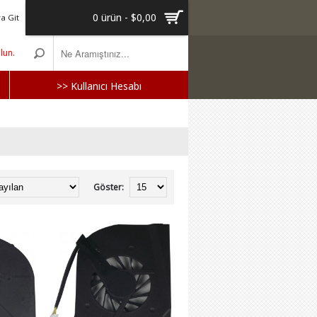
0 ürün - $0,00
a Git
olun
.
>> Kullanıcı Hesabı
Göster: