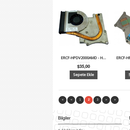
ERCF-HPDV2000AMD - Hp Pavilion Dv2000, Presario V3000 Notebook Cpu Fan ve Soğutucu AMD
$35,00
«
<
1
2
3
>
»
Bilgiler