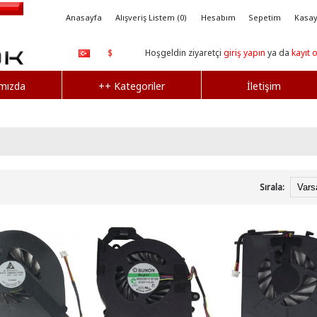
Anasayfa
Alışveriş Listem (0)
Hesabım
Sepetim
Kasay
Hoşgeldin ziyaretçi
giriş yapın
ya da
kayıt 
$
mızda
++ Kategoriler
İletişim
Sırala: