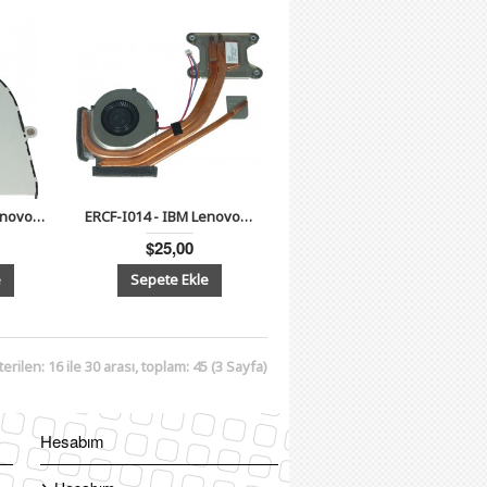
ERCF-I012 - IBM Lenovo İdeapad Y560 Serisi Notebook Cpu Fan
ERCF-I014 - IBM Lenovo Thinkpad T410 Serisi Notebook Cpu Soğutucu Fan
$25,00
erilen: 16 ile 30 arası, toplam: 45 (3 Sayfa)
Hesabım