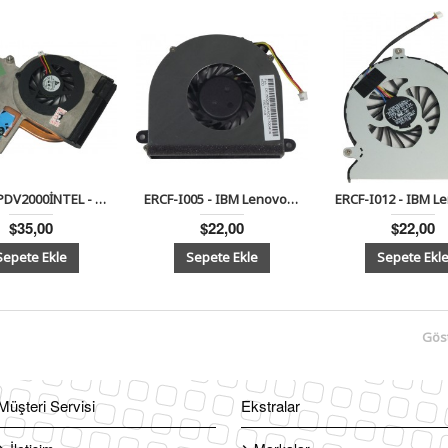
ERCF-HPDV2000İNTEL - Hp Pavilion Dv2000 Notebook Cpu Fan ve Soğutucu İntel
ERCF-I005 - IBM Lenovo Y550,Y550P Serisi Notebook Cpu Fan
$35,00
$22,00
$22,00
Göst
Müşteri Servisi
Ekstralar