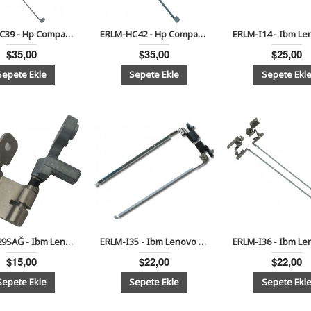
ERLM-HC39 - Hp Compaq 8510P Notebook Lcd Menteşe Sağ-Sol Takım
ERLM-HC42 - Hp Compaq 6710B, 6710S, 6715B, 6715S Notebook Lcd Menteşe Sağ-Sol Takım
$35,00
$35,00
$25,00
ERLM-I29SAĞ - Ibm Lenovo İdeapad Y510, Y520, Y530 Notebook Lcd Menteşe Sağ
ERLM-I35 - Ibm Lenovo Thinkpad SL500 Notebook Lcd Menteşe Sağ-Sol Takım
$15,00
$22,00
$22,00