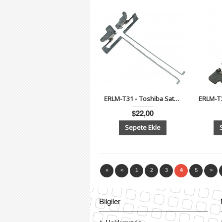
ERLM-T31 - Toshiba Satellite A300, A300D, A305 Notebook Lcd Menteşe Sağ-Sol Takım
$22,00
«
<
1
2
3
4
5
>
Bilgiler