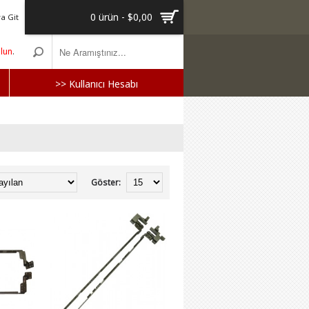
0 ürün - $0,00
a Git
olun
.
>> Kullanıcı Hesabı
Göster: