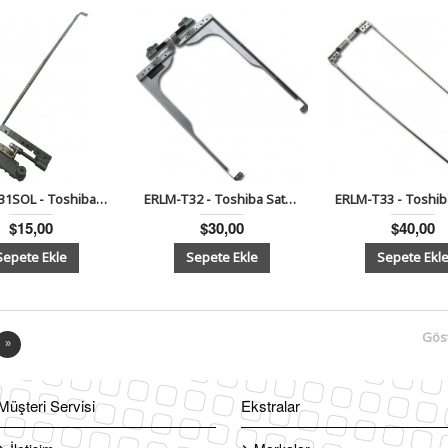
ERLM-T31SOL - Toshiba Satellite A300, A300D, A305 Notebook Lcd Menteşe Sol
ERLM-T32 - Toshiba Satellite P200, P205, X205 Notebook Lcd Menteşe Sağ-Sol Takım
$15,00
$30,00
$40,00
Göst
»
Müşteri Servisi
Ekstralar