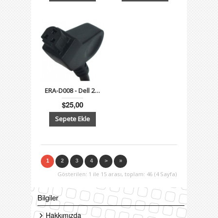
ERA-D008 - Dell 20V 4.5A Notebook Adaptörü - Özel Uç
$25,00
1
2
3
4
>
»
Gösterilen: 1 ile 15 arası, toplam: 46 (4 Sayfa)
Bilgiler
Hakkımızda