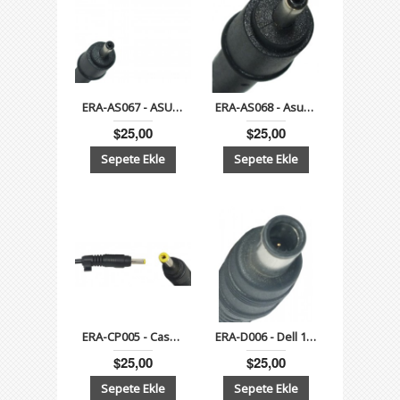
ERA-AS067 - ASUS Zenbook UX21E Serisi 19V 2.37A (45W) -3.0mm 1.1mm- Notebook Adaptör
ERA-AS068 - Asus Zenbook-UX32 Series 19V 3.42A (65W)- 4.0mm1.35mm Notebook Adaptör
$25,00
$25,00
ERA-CP005 - Casper Ultrabook Serisi 19V 3.42A 1.7mm -4.0 mm
ERA-D006 - Dell 19.5V 4.62A Notebook Adaptörü - 5.0mm7.4mm
$25,00
$25,00