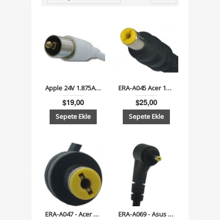
Apple 24V 1.875A (45W) 3.5mm-9.5mm - Adaptör
ERA-A045 Acer 19V 4.74A - 1.7mm5.5mm Notebook Adaptör
$19,00
$25,00
ERA-A047 - Acer 19V 1.58A (30W) 1.7mm5.5mm Notebook Adaptör
ERA-A069 - Asus 19V 2.1A (40W) -0.7mm 2.5mm Notebook Adaptör