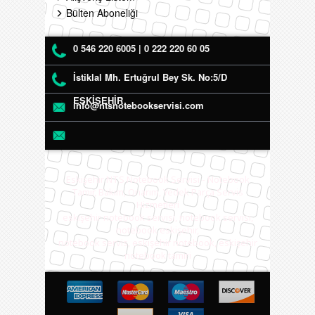
Bülten Aboneliği
0 546 220 6005 | 0 222 220 60 05
İstiklal Mh. Ertuğrul Bey Sk. No:5/D
ESKİŞEHİR
info@ntsnotebookservisi.com
Eskişehir NTS Notebook Servisi - Notebook
Tamir, Bakım, Onarım, Yedek Parça Servis
Hizmetleri
eskişehir notebook servisi, notebook servisi,
notebook eskişehir,
notebook servis, eskişehir notebook, eskişehir
notebook tamiri