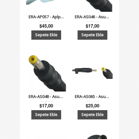
ERA-AP057 - Aplple 18.5V 4.6A 3.6A Macbook Adaptör
ERA-AS046 - Asus 9.5V 2.5A (24W) - 1.7mm4.8mm Notebook Adaptör
$45,00
$17,00
ERA-AS048 - Asus 12V 3A (36W) 1.7mm4.8mm Notebook Adaptör
ERA-AS065 - Asus F201E 11.6" Series 19V 1.75A (33W) - 4.0mm 1.5mm-Notebook Adaptör
$17,00
$25,00