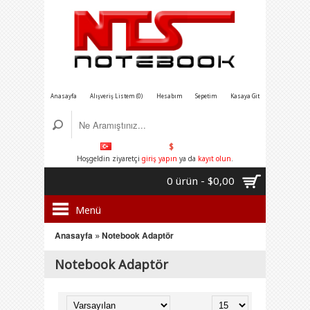
Anasayfa
Alışveriş Listem (0)
Hesabım
Sepetim
Kasaya Git
$
Hoşgeldin ziyaretçi
giriş yapın
ya da
kayıt olun
.
0 ürün - $0,00
Menü
Anasayfa
»
Notebook Adaptör
Notebook Adaptör